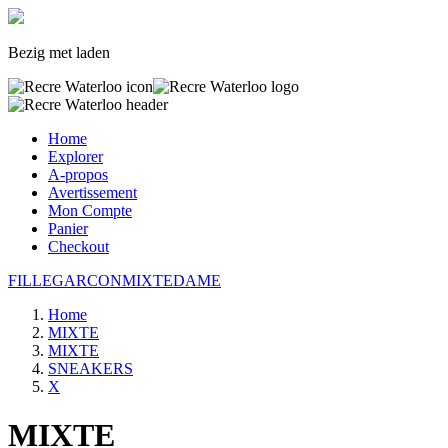
Bezig met laden
Home
Explorer
A-propos
Avertissement
Mon Compte
Panier
Checkout
FILLE
GARCON
MIXTE
DAME
Home
MIXTE
MIXTE
SNEAKERS
X
MIXTE